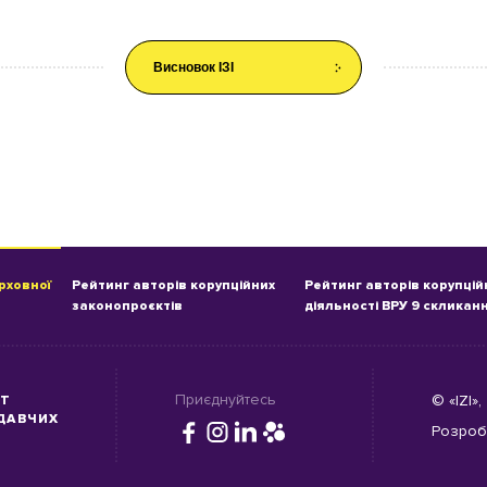
Висновок ІЗІ
рховної
Рейтинг авторів корупційних
Рейтинг авторів корупцій
законопроєктів
діяльності ВРУ 9 скликан
Приєднуйтесь
© «IZI»
УТ
ДАВЧИХ
Розро