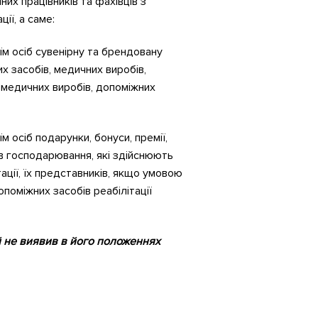
х працівників та фахівців з
ії, а саме:
їм осіб сувенірну та брендовану
х засобів, медичних виробів,
, медичних виробів, допоміжних
 осіб подарунки, бонуси, премії,
ктів господарювання, які здійснюють
ації, їх представників, якщо умовою
поміжних засобів реабілітації
й не виявив в його положеннях