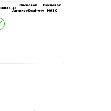
Висновок
Висновок
новок ІЗІ
АнтикорКомітету
НАЗК