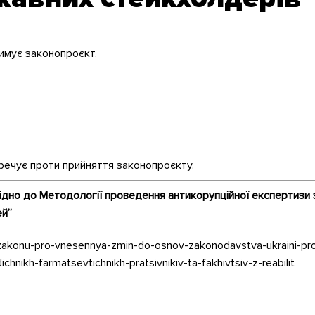
римує законопроєкт.
еречує проти прийняття законопроєкту.
ідно до Методології проведення антикорупційної експертизи
ей”
t-zakonu-pro-vnesennya-zmin-do-osnov-zakonodavstva-ukraini-p
ikh-farmatsevtichnikh-pratsivnikiv-ta-fakhivtsiv-z-reabilit