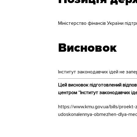
Міністерство фінансів України підт
Висновок
Інститут законодавчих ідей не зап
Цей висновок підготовлений відпов
центром “Інститут законодавчих ід
https://www.kmu.gov.ua/bills/proek
udoskonalennya-obmezhen-dlya-medichn