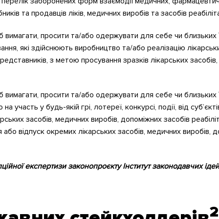
перелік заборонених форм взаємодії медичних, фармацевтични
иків та продавців ліків, медичних виробів та засобів реабілітац
б вимагати, просити та/або одержувати для себе чи близьких 
ання, які здійснюють виробництво та/або реалізацію лікарськи
 представників, з метою просування зразків лікарських засобів
 вимагати, просити та/або одержувати для себе чи близьких їм
на участь у будь-якій грі, лотереї, конкурсі, події, від суб’є
рських засобів, медичних виробів, допоміжних засобів реабіліт
 або відпуск окремих лікарських засобів, медичних виробів, до
пційної експертизи
законопроєкту
Інститут законодавчих іде
2
ржавних
стейкхолдерів