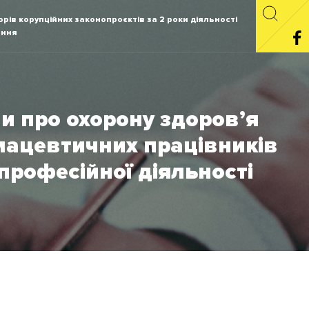
рів корупційних законопроєктів за 2 роки діяльності
ання
и про охорону здоров’я
ацевтичних працівників
 професійної діяльності