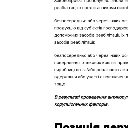
Законопроєкт пропонує встановити 
реабілітації з представниками виробн
безпосередньо або через інших осі
продукцію від суб’єктів господарюв
допоміжних засобів реабілітації, їх
засобів реабілітації;
безпосередньо або через інших осіб
повернення готівкових коштів, право 
виробництво та/або реалізацію ліка
одержання або участі є призначення
тощо.
В результаті проведення антикору
корупціогенних
факторів.
Позиція де