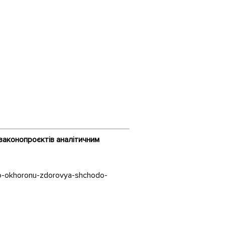
законопроєктів
аналітичним
ro-okhoronu-zdorovya-shchodo-