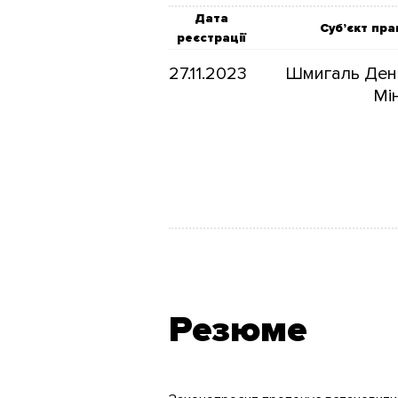
Дата
Суб’єкт пра
реєстрації
27.11.2023
Шмигаль Дени
Мін
Резюме