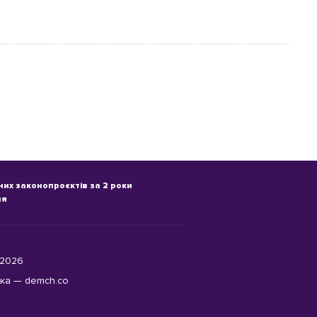
них законопроєктів за 2 роки
ня
, 2026
бка —
demch.co