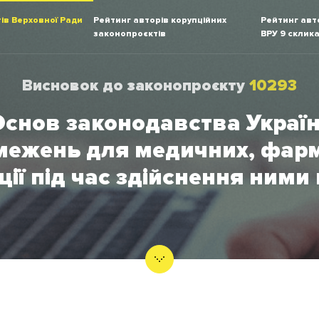
ів Верховної Ради
Рейтинг авторів корупційних
Рейтинг авто
законопроєктів
ВРУ 9 склик
Висновок до законопроєкту
10293
Основ законодавства Україн
межень для медичних, фарм
ації під час здійснення ними